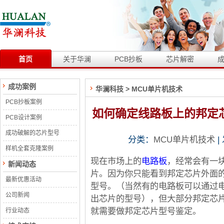
首页
关于华澜
PCB抄板
芯片解密
成功案例
华澜科技
>
MCU单片机技术
PCB抄板案例
如何确定线路板上的邦定
PCB设计案例
成功破解的芯片型号
分类：
MCU单片机技术
|
样机全套克隆案例
现在市场上的
电路板
，经常会有一
新闻动态
片。因为你只能看到邦定芯片外面
最新优惠活动
型号。（当然有的电路板可以通过
公司新闻
出芯片的型号），但大部分邦定芯
就需要做邦定芯片型号鉴定。
行业动态