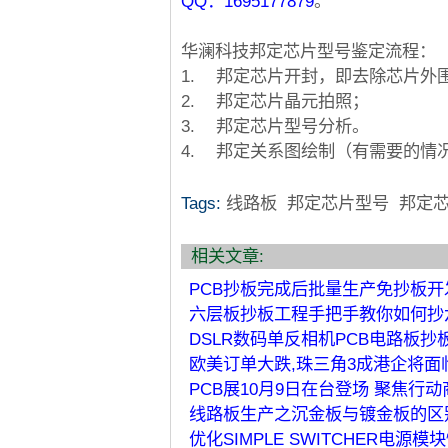
QQ
：
1695177879
。
华澜科技邦定芯片型号鉴定流程：
1.
邦定芯片开封，即去除芯片外
2.
邦定芯片晶元拍照；
3.
邦定芯片型号分析。
4.
邦定关系图绘制（有需要的情
Tags:
线路板
邦定芯片型号
邦定
相关文章:
PCB抄板完成后批量生产免抄板开
六层板抄板工程手把手教你如何抄
DSLR数码单反相机PCB电路板抄
欧美订单大跌,珠三角3成港企将面
PCB展10月9日在台登场 聚焦行动
线路板生产之沉金板与镀金板的区
优化SIMPLE SWITCHER电源