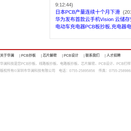
9:12:44)
日本PCB产量连续十个月下滑
(201
华为发布首款云手机Vision 云储存
电动车充电器PCB板抄板,充电器
关于华澜
|
PCB抄板
|
芯片解密
|
PCB设计
|
联系我们
|
人才招聘
华澜科技是您PCB抄板、线路板抄板、电路板抄板、芯片解密、PCB设计、PCB
版权所有©深圳市华澜科技有限公司 电话：0755-25895856 传真：0755-25898