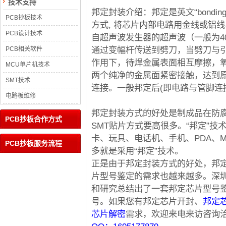
技术支持
邦定封装介绍：邦定是英文“bondi
PCB抄板技术
方式, 将芯片内部电路用金线或铝
PCB设计技术
自超声波发生器的超声波（一般为40-
通过变幅杆传送到劈刀，当劈刀与
PCB相关软件
作用下，待焊金属表面相互摩擦，
MCU单片机技术
两个纯净的金属面紧密接触，达到
SMT技术
连接。一般邦定后(即电路与管脚连
电路板维修
邦定封装方式的好处是制成品在防
PCB抄板合作方式
SMT贴片方式要高很多。“邦定”
卡、玩具、电话机、手机、PDA、
PCB抄板服务流程
多就是采用“邦定”技术。
正是由于邦定封装方式的好处，邦
片型号鉴定的需求也越来越多。深
和研究总结出了一套邦定芯片型号
号。如果您有邦定芯片开封、
邦定
芯片解密
需求，欢迎来电来访咨询